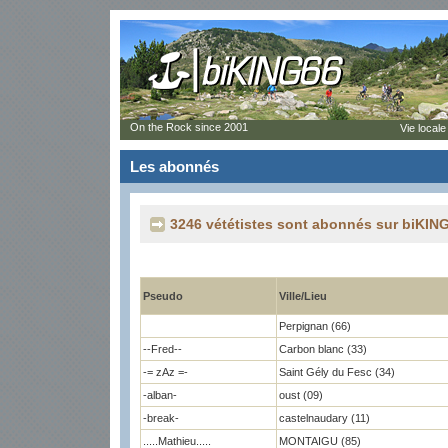
On the Rock since 2001
Vie locale
Les abonnés
3246 vététistes sont abonnés sur biKING
Pseudo
Ville/Lieu
Perpignan (66)
--Fred--
Carbon blanc (33)
-= zAz =-
Saint Gély du Fesc (34)
-alban-
oust (09)
-break-
castelnaudary (11)
.....Mathieu.....
MONTAIGU (85)