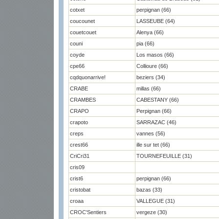
cotxet
perpignan (66)
coucounet
LASSEUBE (64)
couetcouet
Alenya (66)
couni
pia (66)
coyde
Los masos (66)
cpe66
Collioure (66)
cqdquonarrive!
beziers (34)
CRABE
millas (66)
CRAMBES
CABESTANY (66)
CRAPO
Perpignan (66)
crapoto
SARRAZAC (46)
creps
vannes (56)
crest66
ille sur tet (66)
CriCri31
TOURNEFEUILLE (31)
cris09
crist6
perpignan (66)
cristobat
bazas (33)
croaa
VALLEGUE (31)
CROC'Sentiers
vergeze (30)