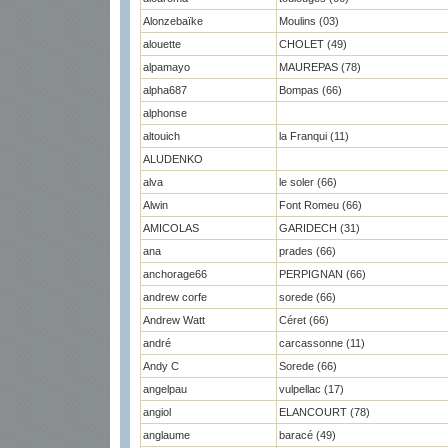
Alonzebaïke
Moulins (03)
alouette
CHOLET (49)
alpamayo
MAUREPAS (78)
alpha687
Bompas (66)
alphonse
altouich
la Franqui (11)
ALUDENKO
alva
le soler (66)
Alwin
Font Romeu (66)
AMICOLAS
GARIDECH (31)
ana
prades (66)
anchorage66
PERPIGNAN (66)
andrew corfe
sorede (66)
Andrew Watt
Céret (66)
andré
carcassonne (11)
Andy C
Sorede (66)
angelpau
vulpellac (17)
angiol
ELANCOURT (78)
anglaume
baracé (49)