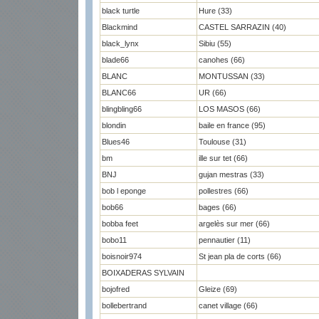
black turtle
Hure (33)
Blackmind
CASTEL SARRAZIN (40)
black_lynx
Sibiu (55)
blade66
canohes (66)
BLANC
MONTUSSAN (33)
BLANC66
UR (66)
blingbling66
LOS MASOS (66)
blondin
baile en france (95)
Blues46
Toulouse (31)
bm
ille sur tet (66)
BNJ
gujan mestras (33)
bob l eponge
pollestres (66)
bob66
bages (66)
bobba feet
argelès sur mer (66)
bobo11
pennautier (11)
boisnoir974
St jean pla de corts (66)
BOIXADERAS SYLVAIN
bojofred
Gleize (69)
bollebertrand
canet village (66)