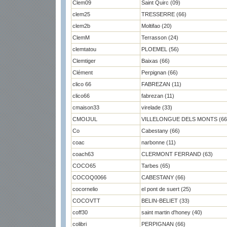
Clem09
Saint Quirc (09)
clem25
TRESSERRE (66)
clem2b
Moltifao (20)
ClemM
Terrasson (24)
clemtatou
PLOEMEL (56)
Clemtiger
Baixas (66)
Clément
Perpignan (66)
clico 66
FABREZAN (11)
clico66
fabrezan (11)
cmaison33
virelade (33)
CMOIJUL
VILLELONGUE DELS MONTS (66
Co
Cabestany (66)
coac
narbonne (11)
coach63
CLERMONT FERRAND (63)
COCO65
Tarbes (65)
COCOQ0066
CABESTANY (66)
cocornelio
el pont de suert (25)
COCOVTT
BELIN-BELIET (33)
coff30
saint martin d'honey (40)
colibri
PERPIGNAN (66)