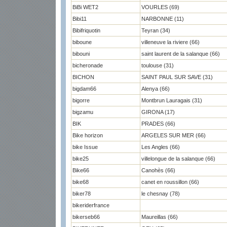
BiBi WET2
VOURLES (69)
Bibi11
NARBONNE (11)
Bibifriquotin
Teyran (34)
biboune
villeneuve la riviere (66)
bibouni
saint laurent de la salanque (66)
bicheronade
toulouse (31)
BICHON
SAINT PAUL SUR SAVE (31)
bigdam66
Alenya (66)
bigorre
Montbrun Lauragais (31)
bigzamu
GIRONA (17)
BIK
PRADES (66)
Bike horizon
ARGELES SUR MER (66)
bike Issue
Les Angles (66)
bike25
villelongue de la salanque (66)
Bike66
Canohès (66)
bike68
canet en roussillon (66)
biker78
le chesnay (78)
bikeriderfrance
bikerseb66
Maureillas (66)