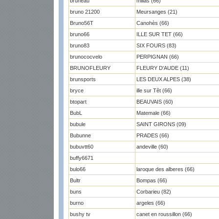
bruneau
millas (66)
bruno 21200
Meursanges (21)
Bruno56T
Canohès (66)
bruno66
ILLE SUR TET (66)
bruno83
SIX FOURS (83)
brunococvelo
PERPIGNAN (66)
BRUNOFLEURY
FLEURY D'AUDE (11)
brunsports
LES DEUX ALPES (38)
bryce
ille sur Têt (66)
btopart
BEAUVAIS (60)
BubL
Matemale (66)
bubule
SAINT GIRONS (09)
Bubunne
PRADES (66)
bubuvtt60
andeville (60)
buffy6671
bulo66
laroque des alberes (66)
Bultr
Bompas (66)
buns
Corbarieu (82)
burno
argeles (66)
bushy tv
canet en roussillon (66)