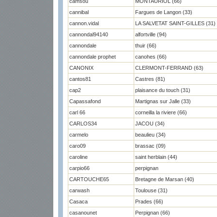
camsou
MONTAURIOL (66)
cannibal
Fargues de Langon (33)
cannon.vidal
LA SALVETAT SAINT-GILLES (31)
cannondal94140
alfortville (94)
cannondale
thuir (66)
cannondale prophet
canohes (66)
CANONIX
CLERMONT-FERRAND (63)
cantos81
Castres (81)
cap2
plaisance du touch (31)
Capassafond
Martignas sur Jalle (33)
carl 66
corneilla la riviere (66)
CARLOS34
JACOU (34)
carmelo
beaulieu (34)
caro09
brassac (09)
caroline
saint herblain (44)
carpio66
perpignan
CARTOUCHE65
Bretagne de Marsan (40)
carwash
Toulouse (31)
Casaca
Prades (66)
casanounet
Perpignan (66)