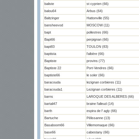
baliste
st cyprien (66)
balou64
Arbus (64)
Baltzinger
Hattonville (55)
bansheevod
MOSCOW (11)
bapt
pollestres (66)
Bapt66
perpignan (66)
bapt83
TOULON (83)
baptista
l'albère (66)
Baptiste
provins (77)
Baptiste 22
Port-Vendres (66)
baptiste66
le soler (66)
baracouda
lezignan corbieres (11)
baracouda1
Lezignan corbieres (11)
barns
LAROQUE DES ALBERES (66)
bartali47
braine l'alleud (14)
barth
espira de l' agly (66)
Bartuche
Pélissanne (13)
Basaboom66
Villemomaque (66)
base66
cabestany (66)