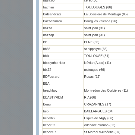
basic66
céret (66)
batman
TOULOUGES (66)
Batsandcats
La Boissière de Montaigu (85)
Bazbazmaru
Bourg lès valence (26)
bazza
saint jean (31)
bazzap
saint jean (31)
BB
ELNE (66)
bb66
st hippolyte (66)
bbik
TOULOUSE (31)
bbpsycho-rider
Névian(Aude) (11)
bbt72
toulouges (66)
BDFgerard
Rosas (17)
BEA
beachboy
Montredon des Corbières (11)
BEASTYREM
RIA (66)
Beau
CRAZANNES (17)
beb
BAILLARGUES (34)
bebel66
Espira de l'Agly (66)
beber33
villenave d'ornon (33)
bebert07
St Marcel d'Ardèche (07)