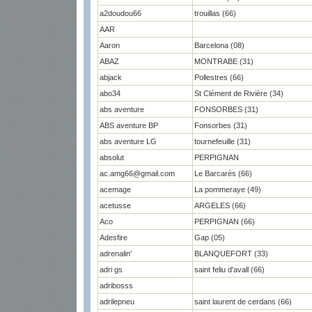
a2doudou66
trouillas (66)
AAR
Aaron
Barcelona (08)
ABAZ
MONTRABE (31)
abjack
Pollestres (66)
abo34
St Clément de Rivière (34)
abs aventure
FONSORBES (31)
ABS aventure BP
Fonsorbes (31)
abs aventure LG
tournefeuille (31)
absolut
PERPIGNAN
ac.amg66@gmail.com
Le Barcarès (66)
acemage
La pommeraye (49)
acetusse
ARGELES (66)
Aco
PERPIGNAN (66)
Adesfire
Gap (05)
adrenalin'
BLANQUEFORT (33)
adri gs
saint feliu d'avall (66)
adribosss
adrilepneu
saint laurent de cerdans (66)