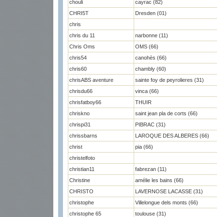
chouli
cayrac (82)
CHRI5T
Dresden (01)
chris
chris du 11
narbonne (11)
Chris Oms
OMS (66)
chris54
canohès (66)
chris60
chambly (60)
chrisABS aventure
sainte foy de peyrolieres (31)
chrisdu66
vinca (66)
chrisfatboy66
THUIR
chriskno
saint jean pla de corts (66)
chrispi31
PIBRAC (31)
chrissbarns
LAROQUE DES ALBERES (66)
christ
pia (66)
christelfoto
christian11
fabrezan (11)
Christine
amélie les bains (66)
CHRISTO
LAVERNOSE LACASSE (31)
christophe
Villelongue dels monts (66)
christophe 65
toulouse (31)