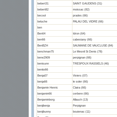
bebert31
SAINT GAUDENS (31)
bebert82
moissac (82)
becool
prades (66)
beluche
PALAU DEL VIDRE (66)
ben
Ben64
Idron (64)
ben66
cabestany (66)
BenBZH
SAUMANE DE VAUCLUSE (84)
benchman75
Le Mesnil St Denis (78)
bene2909
perpignan (66)
benisunn
TRESPOUX RASSIELS (46)
benito66
Benja07
Viviers (07)
benja66
le soler (66)
Benjamin Henric
Claira (66)
benjamin66
cerbere (66)
Benjaminborg
Allauch (13)
benjibenja
Perpignan
benjibunny
boutenac (11)