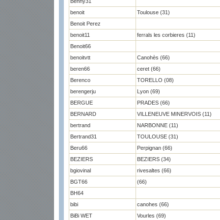
Benny31
benoit
Toulouse (31)
Benoit Perez
benoit11
ferrals les corbieres (11)
Benoit66
benoitvtt
Canohès (66)
beren66
ceret (66)
Berenco
TORELLO (08)
berengerju
Lyon (69)
BERGUE
PRADES (66)
BERNARD
VILLENEUVE MINERVOIS (11)
bertrand
NARBONNE (11)
Bertrand31
TOULOUSE (31)
Beru66
Perpignan (66)
BEZIERS
BEZIERS (34)
bgiovinal
rivesaltes (66)
BGT66
(66)
BH64
bibi
canohes (66)
BiBi WET
Vourles (69)