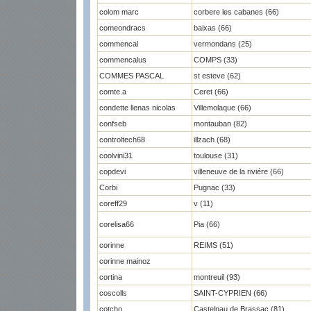
colom marc
corbere les cabanes (66)
comeondracs
baixas (66)
commencal
vermondans (25)
commencalus
COMPS (33)
COMMES PASCAL
st esteve (62)
comte.a
Ceret (66)
condette llenas nicolas
Villemolaque (66)
confseb
montauban (82)
controltech68
illzach (68)
coolvini31
toulouse (31)
copdevi
villeneuve de la riviére (66)
Corbi
Pugnac (33)
coreff29
v (11)
corelisa66
Pia (66)
corinne
REIMS (51)
corinne mainoz
cortina
montreuil (93)
coscolls
SAINT-CYPRIEN (66)
cotcho
Castelnau de Brassac (81)