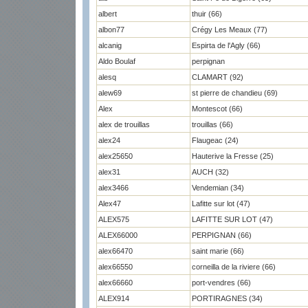
albert
thuir (66)
albon77
Crégy Les Meaux (77)
alcanig
Espirta de l'Agly (66)
Aldo Boulaf
perpignan
alesq
CLAMART (92)
alew69
st pierre de chandieu (69)
Alex
Montescot (66)
alex de trouillas
trouillas (66)
alex24
Flaugeac (24)
alex25650
Hauterive la Fresse (25)
alex31
AUCH (32)
alex3466
Vendemian (34)
Alex47
Lafitte sur lot (47)
ALEX575
LAFITTE SUR LOT (47)
ALEX66000
PERPIGNAN (66)
alex66470
saint marie (66)
alex66550
corneilla de la riviere (66)
alex66660
port-vendres (66)
ALEX914
PORTIRAGNES (34)