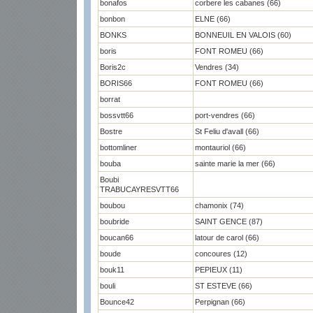
bonafos
corbere les cabanes (66)
bonbon
ELNE (66)
BONKS
BONNEUIL EN VALOIS (60)
boris
FONT ROMEU (66)
Boris2c
Vendres (34)
BORIS66
FONT ROMEU (66)
borrat
bossvtt66
port-vendres (66)
Bostre
St Feliu d'avall (66)
bottomliner
montauriol (66)
bouba
sainte marie la mer (66)
Boubi
TRABUCAYRESVTT66
boubou
chamonix (74)
boubride
SAINT GENCE (87)
boucan66
latour de carol (66)
boude
concoures (12)
bouk11
PEPIEUX (11)
bouli
ST ESTEVE (66)
Bounce42
Perpignan (66)