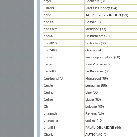
ccy9
Beauzelle (31)
Cdreek
Villers les Nancy (54)
cdric
TAISNIERES SUR HON (59)
ced33
Pessac (33)
ced33vtt
Merignac (33)
ced66
Le Baracares (66)
ced66160
Le boulou (66)
ced74800
eteaux (74)
cedric
saint cyprien plage (66)
cedtri
Saint-Nazaire (66)
cedtri66
Le Barcares (66)
Cerdagnol73
Montescot (66)
Cécile
perpignan (66)
Cédric
Elne (66)
Céline
Llupia (66)
Ch
bologna (05)
chamoda
Renens (10)
chaouche
ondres (40)
charli66
PALAU DEL VIDRE (66)
Charly
AUTIGNAC (34)