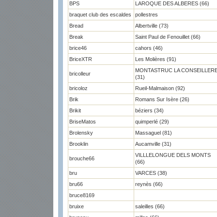
BPS
LAROQUE DES ALBERES (66)
braquet club des escaldes
pollestres
Bread
Albertville (73)
Break
Saint Paul de Fenouillet (66)
brice46
cahors (46)
BriceXTR
Les Molières (91)
MONTASTRUC LA CONSEILLER
bricolleur
(31)
bricoloz
Rueil-Malmaison (92)
Brik
Romans Sur Isère (26)
Brikit
béziers (34)
BriseMatos
quimperlé (29)
Brolensky
Massaguel (81)
Brooklin
Aucamville (31)
VILLLELONGUE DELS MONTS
brouche66
(66)
bru
VARCES (38)
bru66
reynès (66)
bruce8169
bruixe
saleilles (66)