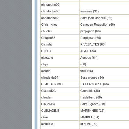
christophe09
christophe65
toulouse (31)
christophe66
Saint jean lasseille (66)
Chris_Knet
Canet en Roussillon (66)
chuchu
perpignan (66)
Chupito66
Perpignan (66)
Cicindal
RIVESALTES (66)
CINTO
AGDE (34)
clacaste
Accous (64)
claps
(66)
claude
thuir (66)
claude du34
Sussargues (34)
CLAUDE66800
SAILLAGOUSE (66)
ClaudeDG
Grenoble (38)
clauder
Heidelberg (69)
ClaudM84
Saint-Egreve (38)
CLELIADINE
MARENNES (17)
clem
MIRIBEL (01)
clem's 09
st quirc (09)