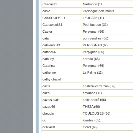
Cascas11
Narbonne (11)
casio
villelongue dels monts
CASSOULET11
LEUCATE (11)
Castawook31
Pechbusque (31)
Castor
Perpignan (66)
cata
port-vendres (66)
catalan6613
PERPIGNAN (66)
catana66
Perpignan (66)
catbuny
sorede (66)
Caterina
Perpignan (66)
catherine
La Palme (11)
cathy chapel
caxis
castéra-verduzan (32)
caza
cavanac (11)
cazals alain
saint-andré (66)
cazou66
THEZA (66)
cbeguin
TOULOUGES (66)
cc
lourdes (65)
cc66400
Ceret (66)