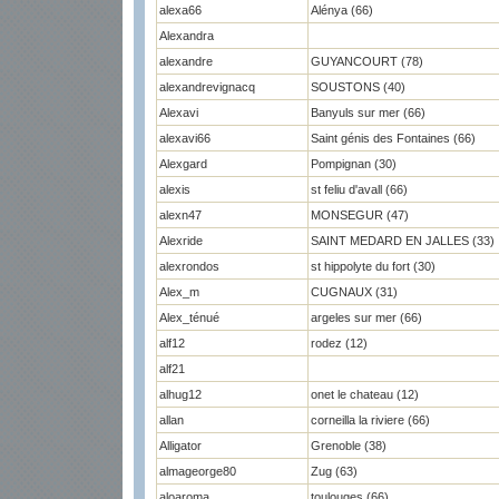
alexa66
Alénya (66)
Alexandra
alexandre
GUYANCOURT (78)
alexandrevignacq
SOUSTONS (40)
Alexavi
Banyuls sur mer (66)
alexavi66
Saint génis des Fontaines (66)
Alexgard
Pompignan (30)
alexis
st feliu d'avall (66)
alexn47
MONSEGUR (47)
Alexride
SAINT MEDARD EN JALLES (33)
alexrondos
st hippolyte du fort (30)
Alex_m
CUGNAUX (31)
Alex_ténué
argeles sur mer (66)
alf12
rodez (12)
alf21
alhug12
onet le chateau (12)
allan
corneilla la riviere (66)
Alligator
Grenoble (38)
almageorge80
Zug (63)
aloaroma
toulouges (66)