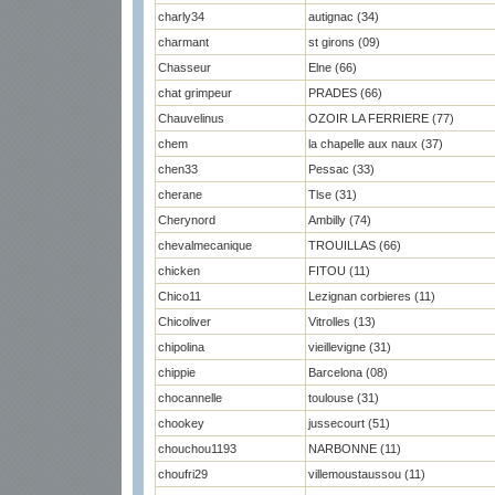
charly34
autignac (34)
charmant
st girons (09)
Chasseur
Elne (66)
chat grimpeur
PRADES (66)
Chauvelinus
OZOIR LA FERRIERE (77)
chem
la chapelle aux naux (37)
chen33
Pessac (33)
cherane
Tlse (31)
Cherynord
Ambilly (74)
chevalmecanique
TROUILLAS (66)
chicken
FITOU (11)
Chico11
Lezignan corbieres (11)
Chicoliver
Vitrolles (13)
chipolina
vieillevigne (31)
chippie
Barcelona (08)
chocannelle
toulouse (31)
chookey
jussecourt (51)
chouchou1193
NARBONNE (11)
choufri29
villemoustaussou (11)