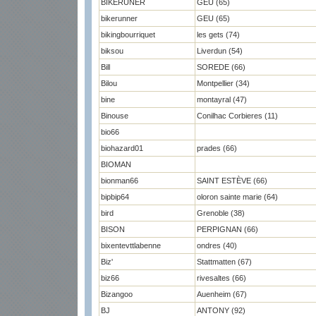
BIKERUNER
GEU (65)
bikerunner
GEU (65)
bikingbourriquet
les gets (74)
biksou
Liverdun (54)
Bill
SOREDE (66)
Bilou
Montpellier (34)
bine
montayral (47)
Binouse
Conilhac Corbieres (11)
bio66
biohazard01
prades (66)
BIOMAN
bionman66
SAINT ESTÈVE (66)
bipbip64
oloron sainte marie (64)
bird
Grenoble (38)
BISON
PERPIGNAN (66)
bixentevttlabenne
ondres (40)
Biz'
Stattmatten (67)
biz66
rivesaltes (66)
Bizangoo
Auenheim (67)
BJ
ANTONY (92)