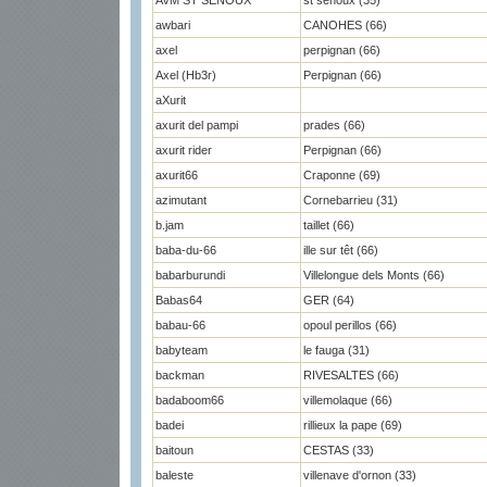
AVM ST SENOUX
st senoux (35)
awbari
CANOHES (66)
axel
perpignan (66)
Axel (Hb3r)
Perpignan (66)
aXurit
axurit del pampi
prades (66)
axurit rider
Perpignan (66)
axurit66
Craponne (69)
azimutant
Cornebarrieu (31)
b.jam
taillet (66)
baba-du-66
ille sur têt (66)
babarburundi
Villelongue dels Monts (66)
Babas64
GER (64)
babau-66
opoul perillos (66)
babyteam
le fauga (31)
backman
RIVESALTES (66)
badaboom66
villemolaque (66)
badei
rillieux la pape (69)
baitoun
CESTAS (33)
baleste
villenave d'ornon (33)