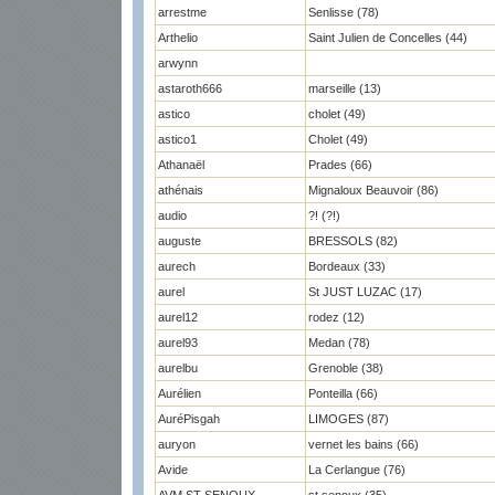
arrestme
Senlisse (78)
Arthelio
Saint Julien de Concelles (44)
arwynn
astaroth666
marseille (13)
astico
cholet (49)
astico1
Cholet (49)
Athanaël
Prades (66)
athénais
Mignaloux Beauvoir (86)
audio
?! (?!)
auguste
BRESSOLS (82)
aurech
Bordeaux (33)
aurel
St JUST LUZAC (17)
aurel12
rodez (12)
aurel93
Medan (78)
aurelbu
Grenoble (38)
Aurélien
Ponteilla (66)
AuréPisgah
LIMOGES (87)
auryon
vernet les bains (66)
Avide
La Cerlangue (76)