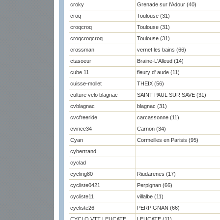
croky
Grenade sur l'Adour (40)
croq
Toulouse (31)
croqcroq
Toulouse (31)
croqcroqcroq
Toulouse (31)
crossman
vernet les bains (66)
ctasoeur
Braine-L'Alleud (14)
cube 11
fleury d' aude (11)
cuisse-mollet
THEIX (56)
culture velo blagnac
SAINT PAUL SUR SAVE (31)
cvblagnac
blagnac (31)
cvcfreeride
carcassonne (11)
cvince34
Carnon (34)
Cyan
Cormeilles en Parisis (95)
cybertrand
cyclad
cycling80
Riudarenes (17)
cycliste0421
Perpignan (66)
cycliste11
villalbe (11)
cycliste26
PERPIGNAN (66)
CYCLO VTT LEUCATE
LEUCATE (11)