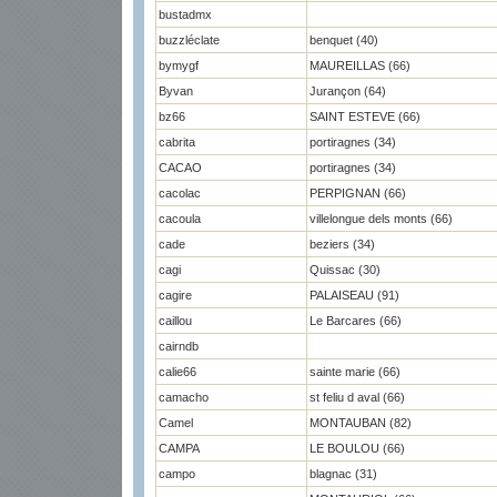
bustadmx
buzzléclate
benquet (40)
bymygf
MAUREILLAS (66)
Byvan
Jurançon (64)
bz66
SAINT ESTEVE (66)
cabrita
portiragnes (34)
CACAO
portiragnes (34)
cacolac
PERPIGNAN (66)
cacoula
villelongue dels monts (66)
cade
beziers (34)
cagi
Quissac (30)
cagire
PALAISEAU (91)
caillou
Le Barcares (66)
cairndb
calie66
sainte marie (66)
camacho
st feliu d aval (66)
Camel
MONTAUBAN (82)
CAMPA
LE BOULOU (66)
campo
blagnac (31)