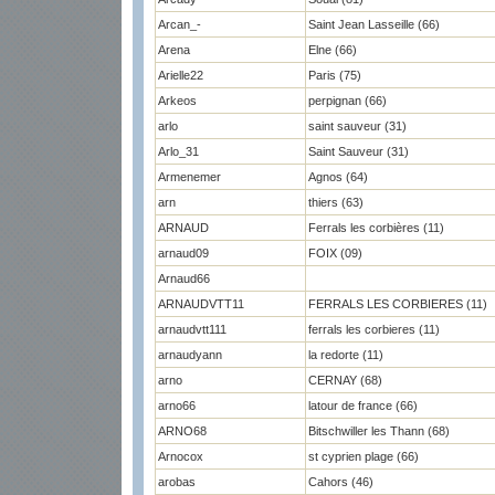
Arcan_-
Saint Jean Lasseille (66)
Arena
Elne (66)
Arielle22
Paris (75)
Arkeos
perpignan (66)
arlo
saint sauveur (31)
Arlo_31
Saint Sauveur (31)
Armenemer
Agnos (64)
arn
thiers (63)
ARNAUD
Ferrals les corbières (11)
arnaud09
FOIX (09)
Arnaud66
ARNAUDVTT11
FERRALS LES CORBIERES (11)
arnaudvtt111
ferrals les corbieres (11)
arnaudyann
la redorte (11)
arno
CERNAY (68)
arno66
latour de france (66)
ARNO68
Bitschwiller les Thann (68)
Arnocox
st cyprien plage (66)
arobas
Cahors (46)