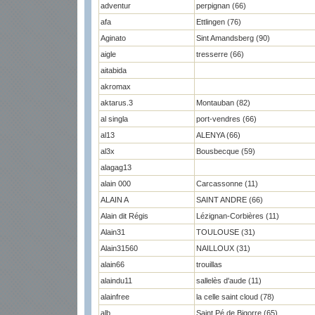
adventur
perpignan (66)
afa
Ettlingen (76)
Aginato
Sint Amandsberg (90)
aigle
tresserre (66)
aitabida
akromax
aktarus.3
Montauban (82)
al singla
port-vendres (66)
al13
ALENYA (66)
al3x
Bousbecque (59)
alagag13
alain 000
Carcassonne (11)
ALAIN A
SAINT ANDRE (66)
Alain dit Régis
Lézignan-Corbières (11)
Alain31
TOULOUSE (31)
Alain31560
NAILLOUX (31)
alain66
trouillas
alaindu11
sallelès d'aude (11)
alainfree
la celle saint cloud (78)
alb
Saint Pé de Bigorre (65)