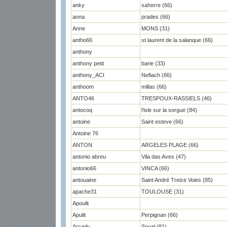
anky
sahorre (66)
anna
prades (66)
Anne
MONS (31)
antho66
st laurent de la salanque (66)
anthony
anthony petit
barie (33)
anthony_ACI
Nefiach (66)
anthoom
millas (66)
ANTO46
TRESPOUX-RASSIELS (46)
antocoq
l'isle sur la sorgue (84)
antoine
Saint esteve (66)
Antoine 76
ANTON
ARGELES PLAGE (66)
antonio abreu
Vila das Aves (47)
antonio66
VINCA (66)
antouaine
Saint André Treize Voies (85)
apache31
TOULOUSE (31)
Apoulit
Apulit
Perpignan (66)
Arcady
Soual (81)