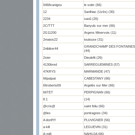
0468canigou
le soler (66)
12
Sanlhiac (Uzès) (30)
2234
saoû (26)
2C/TTT
Banyuls sur mer (66)
2G11200
Argens Minervois (11)
2matos22
toulouse (31)
GRANDCHAMP DES FONTAINES
2nibiker44
(44)
2ster
Dieulefit (26)
4130bred
SARREGUEMINES (57)
47KRYS
MARMANDE (47)
66patpat
CABESTANY (66)
66roberto09
Argelès sur Mer (66)
66TET
PERPIGNAN (66)
8.1
(14)
@cris@
saint feliu (66)
@lex
portiragnes (34)
A donf!!!!
PLUVIGNER (56)
a-kill
LEGUEVIN (31)
A-mi6
NAHUJA (66)