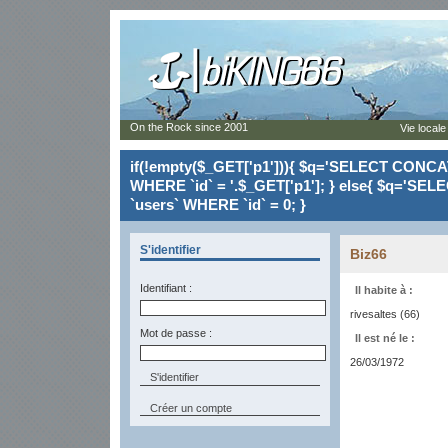
On the Rock since 2001
Vie locale
if(!empty($_GET['p1'])){ $q='SELECT CONCAT(`
WHERE `id` = '.$_GET['p1']; } else{ $q='SELE
`users` WHERE `id` = 0; }
S'identifier
Biz66
Identifiant :
Il habite à :
rivesaltes (66)
Mot de passe :
Il est né le :
26/03/1972
Créer un compte