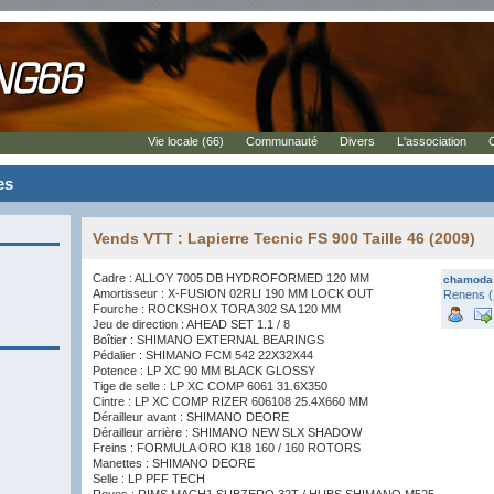
Vie locale (66)
Communauté
Divers
L'association
es
Vends VTT : Lapierre Tecnic FS 900 Taille 46 (2009)
Cadre : ALLOY 7005 DB HYDROFORMED 120 MM
chamoda
Amortisseur : X-FUSION 02RLI 190 MM LOCK OUT
Renens (
Fourche : ROCKSHOX TORA 302 SA 120 MM
Jeu de direction : AHEAD SET 1.1 / 8
Boîtier : SHIMANO EXTERNAL BEARINGS
Pédalier : SHIMANO FCM 542 22X32X44
Potence : LP XC 90 MM BLACK GLOSSY
Tige de selle : LP XC COMP 6061 31.6X350
Cintre : LP XC COMP RIZER 606108 25.4X660 MM
Dérailleur avant : SHIMANO DEORE
Dérailleur arrière : SHIMANO NEW SLX SHADOW
Freins : FORMULA ORO K18 160 / 160 ROTORS
Manettes : SHIMANO DEORE
Selle : LP PFF TECH