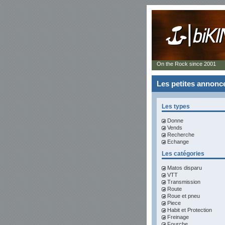
On the Rock since 2001
Les petites annonc
Les types
Donne
Vends
Recherche
Echange
Les catégories
Matos disparu
VTT
Transmission
Route
Roue et pneu
Piece
Habit et Protection
Freinage
Fourche