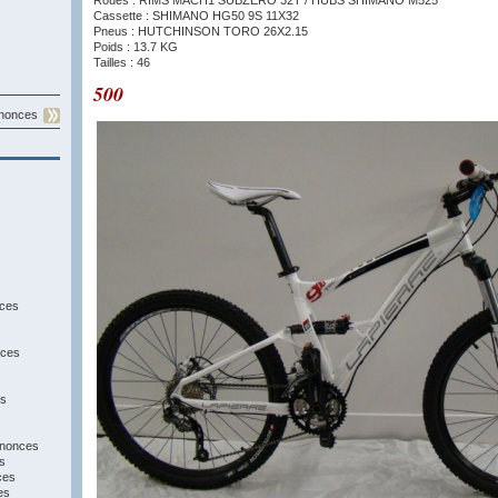
Roues : RIMS MACH1 SUBZERO 32T / HUBS SHIMANO M525
Cassette : SHIMANO HG50 9S 11X32
Pneus : HUTCHINSON TORO 26X2.15
Poids : 13.7 KG
Tailles : 46
500
nnonces
nces
nces
es
annonces
s
ces
es