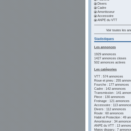
Divers
Cadre
Amortisseur
Accessoire
ANPE du VTT
Voir toutes les a
Statistiques
Les annonces
1929 annonces
1427 annonces closes
502 annonces actives
Les catégories
VTT : 574 annonces
Roue et pneu : 255 anno
Fourche : 177 annonces
Cadre : 142 annonces
Transmission : 141 anno
Piece : 130 annonces
Freinage : 121 annonces
Accessoire : 113 annonc
Divers : 112 annonces
Route : 60 annonces
Habit et Protection : 49 
Amortisseur : 34 annonce
ANPE du VTT : 13 annon
Matos disparu : 7 annonc