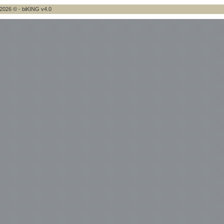
2026 © - biKING v4.0