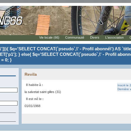
Vie locale (66)
Communauté
Divers
L'association
'])){ $q='SELECT CONCAT(`pseudo`,\' - Profil abonné\') AS `tit
ET['p1']; } else{ $q='SELECT CONCAT(`pseudo`,\' - Profil abonné
= 0; }
Revila
Il habite à :
Inscrit le
Dernière v
la salvetat saint gilles (31)
Il est né le :
01/01/1968