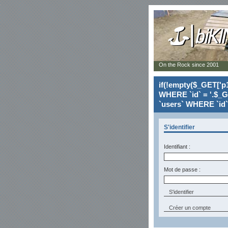
On the Rock since 2001
if(!empty($_GET['p1
WHERE `id` = '.$_G
`users` WHERE `id` 
S'identifier
Identifiant :
Mot de passe :
Créer un compte