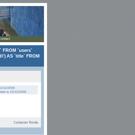
Contact
le` FROM `users`
\') AS `title` FROM
 22/12/2009
isite le 22/12/2009
Contacter Revila