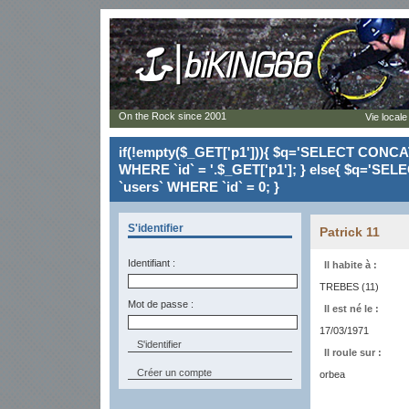
On the Rock since 2001
Vie locale
if(!empty($_GET['p1'])){ $q='SELECT CONCAT(`
WHERE `id` = '.$_GET['p1']; } else{ $q='SELE
`users` WHERE `id` = 0; }
S'identifier
Patrick 11
Identifiant :
Il habite à :
TREBES (11)
Mot de passe :
Il est né le :
17/03/1971
Il roule sur :
Créer un compte
orbea