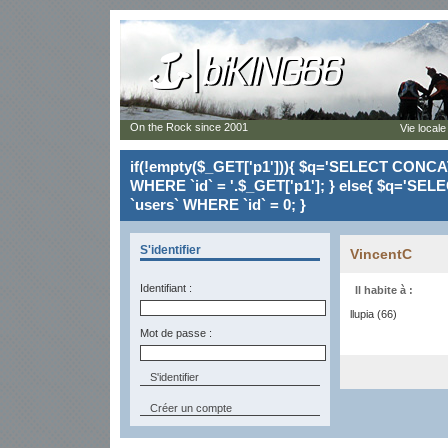
On the Rock since 2001
Vie locale
if(!empty($_GET['p1'])){ $q='SELECT CONCAT(`
WHERE `id` = '.$_GET['p1']; } else{ $q='SELE
`users` WHERE `id` = 0; }
S'identifier
VincentC
Identifiant :
Il habite à :
llupia (66)
Mot de passe :
Créer un compte