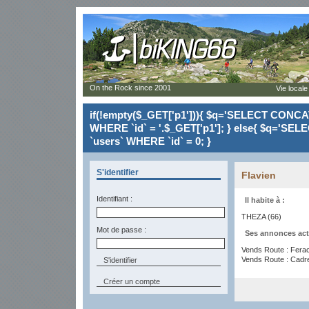
On the Rock since 2001
Vie locale
if(!empty($_GET['p1'])){ $q='SELECT CONCAT(`
WHERE `id` = '.$_GET['p1']; } else{ $q='SELE
`users` WHERE `id` = 0; }
S'identifier
Flavien
Identifiant :
Il habite à :
THEZA (66)
Mot de passe :
Ses annonces act
Vends Route : Ferac
Vends Route : Cadr
Créer un compte