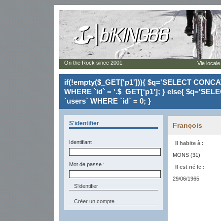
On the Rock since 2001
Vie locale
if(!empty($_GET['p1'])){ $q='SELECT CONCAT(`
WHERE `id` = '.$_GET['p1']; } else{ $q='SELE
`users` WHERE `id` = 0; }
S'identifier
François
Identifiant :
Il habite à :
MONS (31)
Mot de passe :
Il est né le :
29/06/1965
Créer un compte