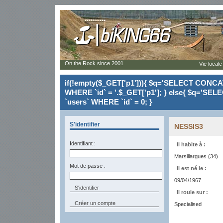
On the Rock since 2001
Vie locale
if(!empty($_GET['p1'])){ $q='SELECT CONCAT(`
WHERE `id` = '.$_GET['p1']; } else{ $q='SELE
`users` WHERE `id` = 0; }
S'identifier
NESSIS3
Identifiant :
Il habite à :
Marsillargues (34)
Mot de passe :
Il est né le :
09/04/1967
Il roule sur :
Créer un compte
Specialised