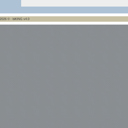
2026 © - biKING v4.0