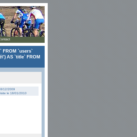
Contact
le` FROM `users`
\') AS `title` FROM
 18/12/2009
isite le 18/01/2010