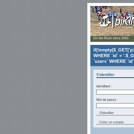
On the Rock since 2001
if(!empty($_GET['p1
WHERE `id` = '.$_G
`users` WHERE `id` 
S'identifier
Identifiant :
Mot de passe :
Créer un compte