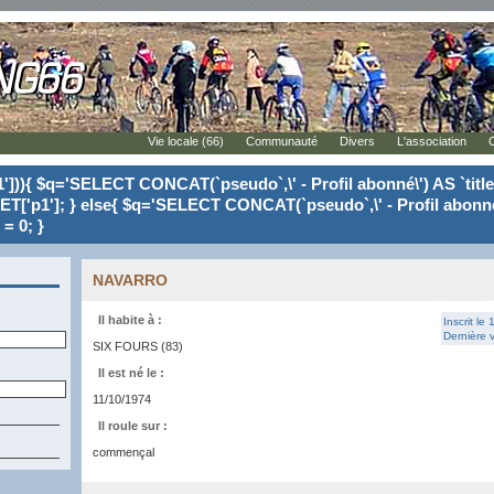
Vie locale (66)
Communauté
Divers
L'association
'])){ $q='SELECT CONCAT(`pseudo`,\' - Profil abonné\') AS `tit
ET['p1']; } else{ $q='SELECT CONCAT(`pseudo`,\' - Profil abonné
= 0; }
NAVARRO
Il habite à :
Inscrit le
Dernière v
SIX FOURS (83)
Il est né le :
11/10/1974
Il roule sur :
commençal