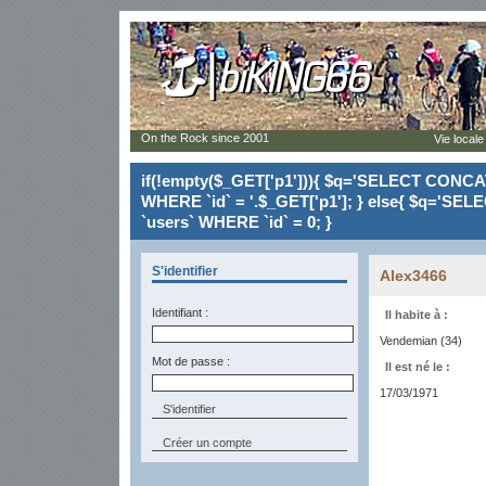
On the Rock since 2001
Vie locale
if(!empty($_GET['p1'])){ $q='SELECT CONCAT(`
WHERE `id` = '.$_GET['p1']; } else{ $q='SELE
`users` WHERE `id` = 0; }
S'identifier
Alex3466
Identifiant :
Il habite à :
Vendemian (34)
Mot de passe :
Il est né le :
17/03/1971
Créer un compte