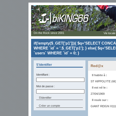
On the Rock since 2001
Vie locale
if(!empty($_GET['p1'])){ $q='SELECT CONCAT(`
WHERE `id` = '.$_GET['p1']; } else{ $q='SELE
`users` WHERE `id` = 0; }
S'identifier
Red@x
Identifiant :
Il habite à :
ST HIPPOLYTE (66
Mot de passe :
Il est né le :
27/04/1969
Il roule sur :
Créer un compte
GIANT REIGN X111