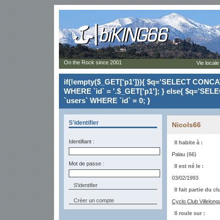
On the Rock since 2001
Vie locale
if(!empty($_GET['p1'])){ $q='SELECT CONCAT(`
WHERE `id` = '.$_GET['p1']; } else{ $q='SELE
`users` WHERE `id` = 0; }
S'identifier
Nicols66
Identifiant :
Il habite à :
Palau (66)
Mot de passe :
Il est né le :
03/02/1993
Il fait partie du cl
Créer un compte
Cyclo Club Villelong
Il roule sur :