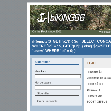
On the Rock since 2001
Vie locale
if(!empty($_GET['p1'])){ $q='SELECT CONCAT(`
WHERE `id` = '.$_GET['p1']; } else{ $q='SELE
`users` WHERE `id` = 0; }
S'identifier
LEJEFF
Identifiant :
Il habite à :
Villelongue de la Sa
Mot de passe :
Il est né le :
16/10/1973
Il roule sur :
Créer un compte
SCOTT GENIUS