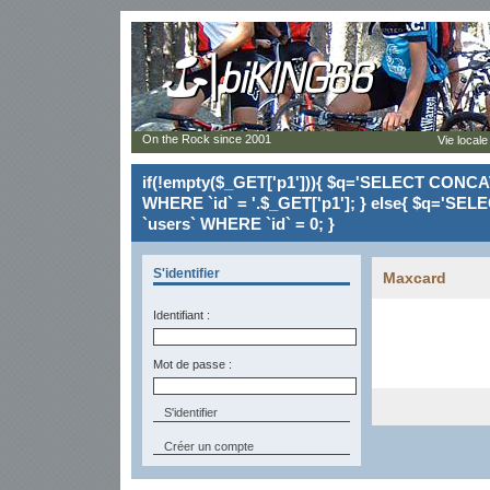
On the Rock since 2001
Vie locale
if(!empty($_GET['p1'])){ $q='SELECT CONCAT(`
WHERE `id` = '.$_GET['p1']; } else{ $q='SELE
`users` WHERE `id` = 0; }
S'identifier
Maxcard
Identifiant :
Mot de passe :
Créer un compte