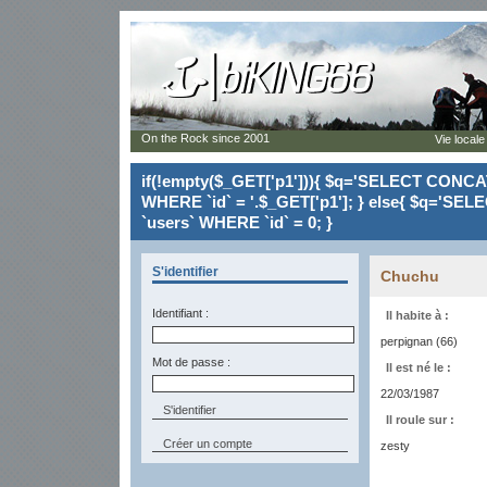
On the Rock since 2001
Vie locale
if(!empty($_GET['p1'])){ $q='SELECT CONCAT(`
WHERE `id` = '.$_GET['p1']; } else{ $q='SELE
`users` WHERE `id` = 0; }
S'identifier
Chuchu
Identifiant :
Il habite à :
perpignan (66)
Mot de passe :
Il est né le :
22/03/1987
Il roule sur :
Créer un compte
zesty