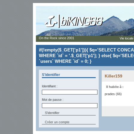
On the Rock since 2001
Vie locale
if(!empty($_GET['p1'])){ $q='SELECT CONCAT(`
WHERE `id` = '.$_GET['p1']; } else{ $q='SELE
`users` WHERE `id` = 0; }
S'identifier
Killer159
Identifiant :
Il habite à :
prades (66)
Mot de passe :
Créer un compte