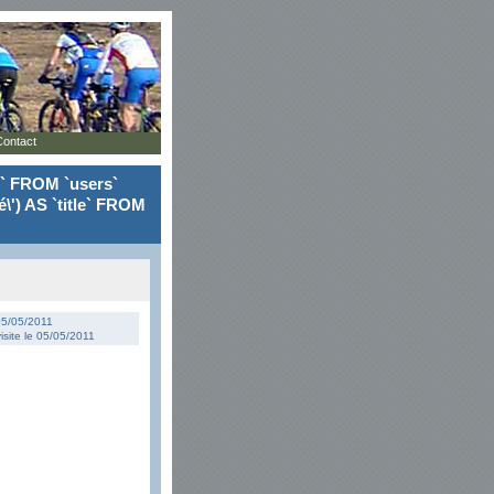
Contact
le` FROM `users`
\') AS `title` FROM
 05/05/2011
isite le 05/05/2011