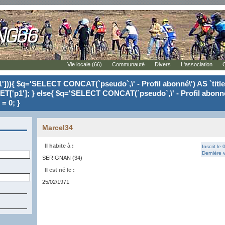
Vie locale (66)
Communauté
Divers
L'association
'])){ $q='SELECT CONCAT(`pseudo`,\' - Profil abonné\') AS `tit
ET['p1']; } else{ $q='SELECT CONCAT(`pseudo`,\' - Profil abonné
= 0; }
Marcel34
Il habite à :
Inscrit le
Dernière v
SERIGNAN (34)
Il est né le :
25/02/1971