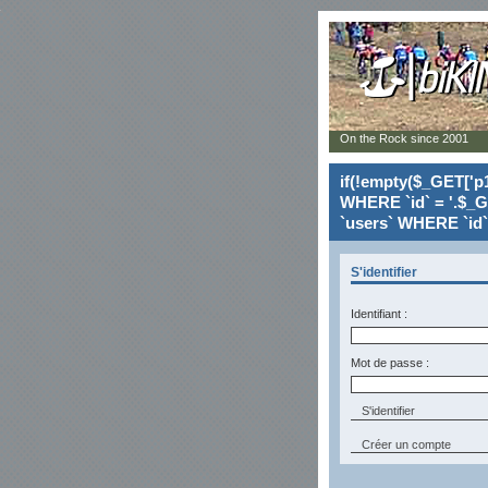
On the Rock since 2001
if(!empty($_GET['p1
WHERE `id` = '.$_G
`users` WHERE `id` 
S'identifier
Identifiant :
Mot de passe :
Créer un compte