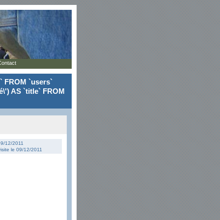
Contact
le` FROM `users`
\') AS `title` FROM
 09/12/2011
isite le 09/12/2011