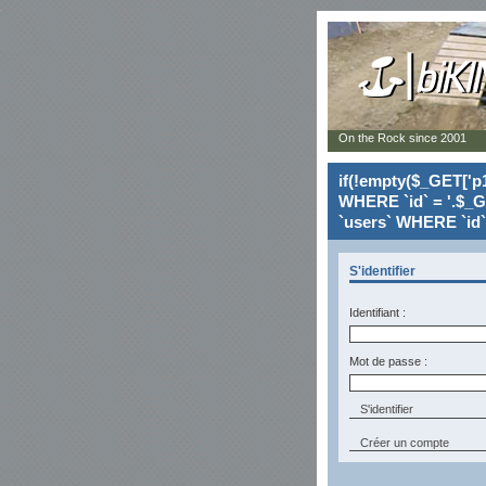
On the Rock since 2001
if(!empty($_GET['p1
WHERE `id` = '.$_G
`users` WHERE `id` 
S'identifier
Identifiant :
Mot de passe :
Créer un compte