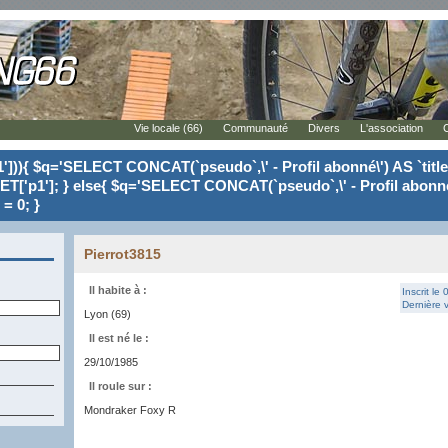
Vie locale (66)
Communauté
Divers
L'association
'])){ $q='SELECT CONCAT(`pseudo`,\' - Profil abonné\') AS `tit
ET['p1']; } else{ $q='SELECT CONCAT(`pseudo`,\' - Profil abonné
= 0; }
Pierrot3815
Il habite à :
Inscrit le
Dernière v
Lyon (69)
Il est né le :
29/10/1985
Il roule sur :
Mondraker Foxy R