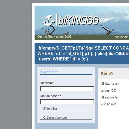
On the Rock since 2001
Vie locale
if(!empty($_GET['p1'])){ $q='SELECT CONCAT(`
WHERE `id` = '.$_GET['p1']; } else{ $q='SELE
`users` WHERE `id` = 0; }
S'identifier
Karl65
Identifiant :
Il habite à :
tarbes (65)
Mot de passe :
Il est né le :
20/11/1972
Créer un compte