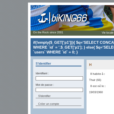
On the Rock since 2001
Vie locale
if(!empty($_GET['p1'])){ $q='SELECT CONCAT(`
WHERE `id` = '.$_GET['p1']; } else{ $q='SELE
`users` WHERE `id` = 0; }
S'identifier
H
Identifiant :
Il habite à :
Thuir (66)
Mot de passe :
Il est né le :
19/03/1960
Créer un compte