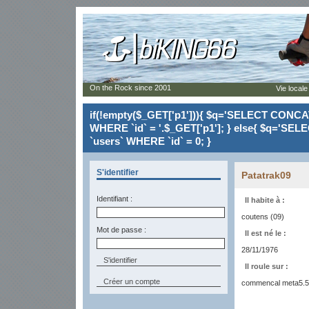
On the Rock since 2001
Vie locale
if(!empty($_GET['p1'])){ $q='SELECT CONCAT(`
WHERE `id` = '.$_GET['p1']; } else{ $q='SELE
`users` WHERE `id` = 0; }
S'identifier
Patatrak09
Identifiant :
Il habite à :
coutens (09)
Mot de passe :
Il est né le :
28/11/1976
Il roule sur :
Créer un compte
commencal meta5.5 