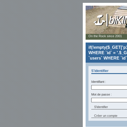
On the Rock since 2001
if(!empty($_GET['p1
WHERE `id` = '.$_G
`users` WHERE `id` 
S'identifier
Identifiant :
Mot de passe :
Créer un compte