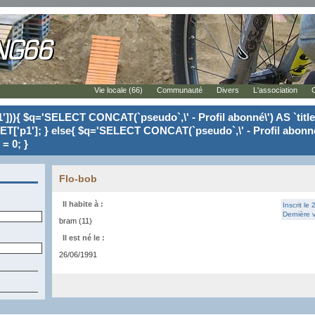
Vie locale (66)
Communauté
Divers
L'association
'])){ $q='SELECT CONCAT(`pseudo`,\' - Profil abonné\') AS `tit
ET['p1']; } else{ $q='SELECT CONCAT(`pseudo`,\' - Profil abonné
= 0; }
Flo-bob
Il habite à :
Inscrit le
Dernière v
bram (11)
Il est né le :
26/06/1991