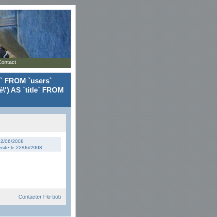
Contact
le` FROM `users`
\') AS `title` FROM
 22/06/2008
isite le 22/06/2008
Contacter Flo-bob