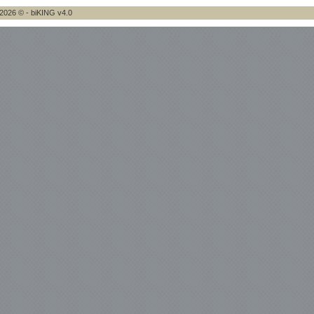
2026 © - biKING v4.0