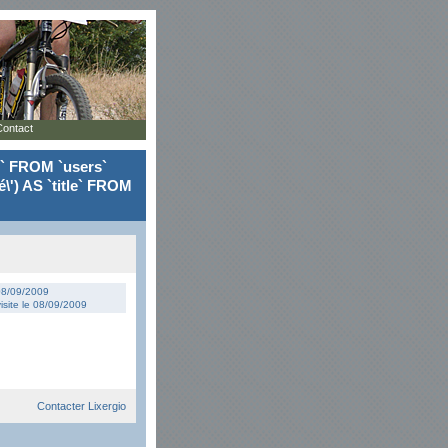
Contact
le` FROM `users`
\') AS `title` FROM
 08/09/2009
isite le 08/09/2009
Contacter Lixergio