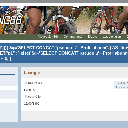
Vie locale (66)
Communauté
Divers
L'association
'])){ $q='SELECT CONCAT(`pseudo`,\' - Profil abonné\') AS `tit
ET['p1']; } else{ $q='SELECT CONCAT(`pseudo`,\' - Profil abonné
= 0; }
Lixergio
Il habite à :
Inscrit le
Dernière v
Lyon (69)
Il est né le :
17/03/1990