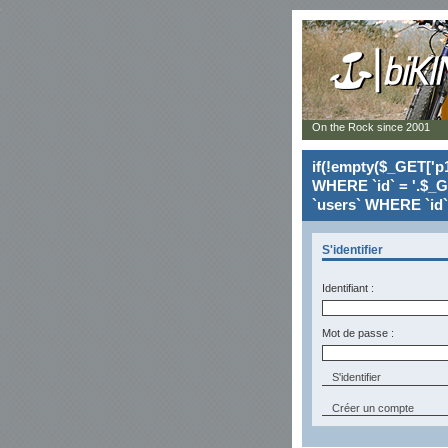
On the Rock since 2001
if(!empty($_GET['p1
WHERE `id` = '.$_G
`users` WHERE `id` 
S'identifier
Identifiant :
Mot de passe :
Créer un compte