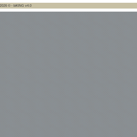
2026 © - biKING v4.0