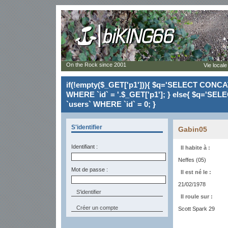
On the Rock since 2001
Vie locale
if(!empty($_GET['p1'])){ $q='SELECT CONCAT(`
WHERE `id` = '.$_GET['p1']; } else{ $q='SELE
`users` WHERE `id` = 0; }
S'identifier
Gabin05
Identifiant :
Il habite à :
Neffes (05)
Mot de passe :
Il est né le :
21/02/1978
Il roule sur :
Créer un compte
Scott Spark 29