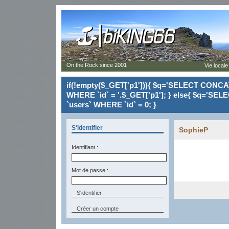
On the Rock since 2001
Vie locale
if(!empty($_GET['p1'])){ $q='SELECT CONCAT(`
WHERE `id` = '.$_GET['p1']; } else{ $q='SELE
`users` WHERE `id` = 0; }
S'identifier
SophieP
Identifiant :
Mot de passe :
Créer un compte