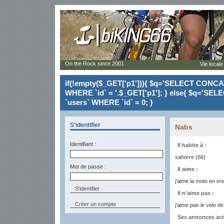
On the Rock since 2001
Vie locale
if(!empty($_GET['p1'])){ $q='SELECT CONCAT(`
WHERE `id` = '.$_GET['p1']; } else{ $q='SELE
`users` WHERE `id` = 0; }
S'identifier
Nabs
Identifiant :
Il habite à :
sahorre (66)
Mot de passe :
Il aime :
j'aime la moto en end
Il n'aime pas :
Créer un compte
j'aime pas le velo de
Ses annonces act