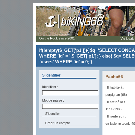
On the Rock since 2001
Vie locale
if(!empty($_GET['p1'])){ $q='SELECT CONCAT(`
WHERE `id` = '.$_GET['p1']; } else{ $q='SELE
`users` WHERE `id` = 0; }
S'identifier
Pacha66
Identifiant :
Il habite à :
perpignan (66)
Mot de passe :
Il est né le :
11/09/1985
Il roule sur :
Créer un compte
vtt lapierre tecnic 4