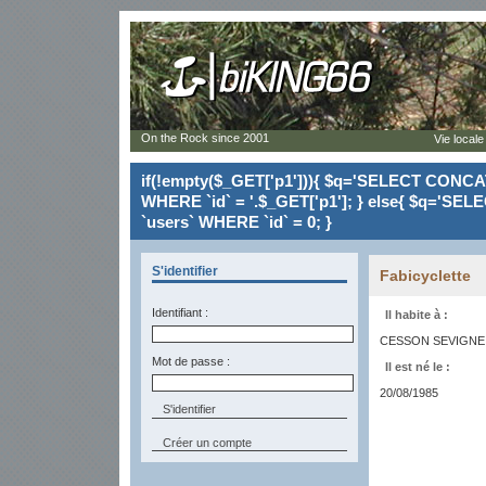
On the Rock since 2001
Vie locale
if(!empty($_GET['p1'])){ $q='SELECT CONCAT(`
WHERE `id` = '.$_GET['p1']; } else{ $q='SELE
`users` WHERE `id` = 0; }
S'identifier
Fabicyclette
Identifiant :
Il habite à :
CESSON SEVIGNE 
Mot de passe :
Il est né le :
20/08/1985
Créer un compte