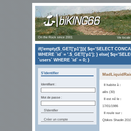
On the Rock since 2001
Vie locale
if(!empty($_GET['p1'])){ $q='SELECT CONCAT(`
WHERE `id` = '.$_GET['p1']; } else{ $q='SELE
`users` WHERE `id` = 0; }
S'identifier
MadLiquidRa
Identifiant :
Il habite à :
alès (30)
Mot de passe :
Il est né le :
17/01/1986
Il roule sur :
Créer un compte
Qbikes Shaolin 201