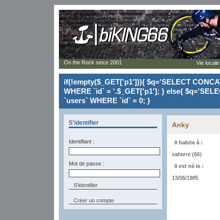
On the Rock since 2001
Vie locale
if(!empty($_GET['p1'])){ $q='SELECT CONCAT(`
WHERE `id` = '.$_GET['p1']; } else{ $q='SELE
`users` WHERE `id` = 0; }
S'identifier
Anky
Identifiant :
Il habite à :
sahorre (66)
Mot de passe :
Il est né le :
13/06/1985
Créer un compte