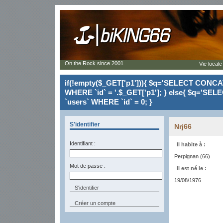
On the Rock since 2001
Vie locale
if(!empty($_GET['p1'])){ $q='SELECT CONCAT(`
WHERE `id` = '.$_GET['p1']; } else{ $q='SELE
`users` WHERE `id` = 0; }
S'identifier
Nrj66
Identifiant :
Il habite à :
Perpignan (66)
Mot de passe :
Il est né le :
19/08/1976
Créer un compte