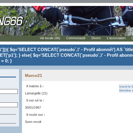
Vie locale (66)
Communauté
Divers
L'association
'])){ $q='SELECT CONCAT(`pseudo`,\' - Profil abonné\') AS `tit
ET['p1']; } else{ $q='SELECT CONCAT(`pseudo`,\' - Profil abonné
= 0; }
Marco21
Il habite à :
Inscrit le
Dernière v
Lamargelle (21)
Il est né le :
30/01/1967
Il roule sur :
Sunn revolt