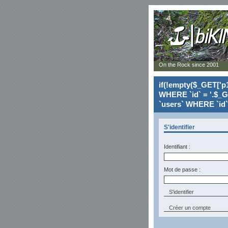
On the Rock since 2001
if(!empty($_GET['p1
WHERE `id` = '.$_G
`users` WHERE `id` 
S'identifier
Identifiant :
Mot de passe :
Créer un compte