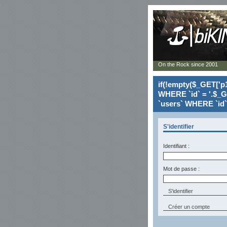
On the Rock since 2001
if(!empty($_GET['p1
WHERE `id` = '.$_G
`users` WHERE `id` 
S'identifier
Identifiant :
Mot de passe :
Créer un compte