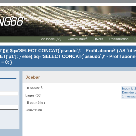
Vie locale (66)
Communauté
Divers
L'association
'])){ $q='SELECT CONCAT(`pseudo`,\' - Profil abonné\') AS `tit
ET['p1']; } else{ $q='SELECT CONCAT(`pseudo`,\' - Profil abonné
= 0; }
Joebar
Il habite à :
Inscrit le
Dernière v
bages (66)
1 message
Il est né le :
28/02/1980