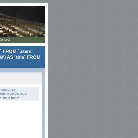
Contact
le` FROM `users`
\') AS `title` FROM
 21/04/2012
isite le 22/04/2012
 sur le forum