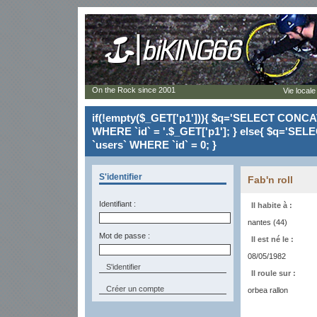
On the Rock since 2001
Vie locale
if(!empty($_GET['p1'])){ $q='SELECT CONCAT(`
WHERE `id` = '.$_GET['p1']; } else{ $q='SELE
`users` WHERE `id` = 0; }
S'identifier
Fab'n roll
Identifiant :
Il habite à :
nantes (44)
Mot de passe :
Il est né le :
08/05/1982
Il roule sur :
Créer un compte
orbea rallon