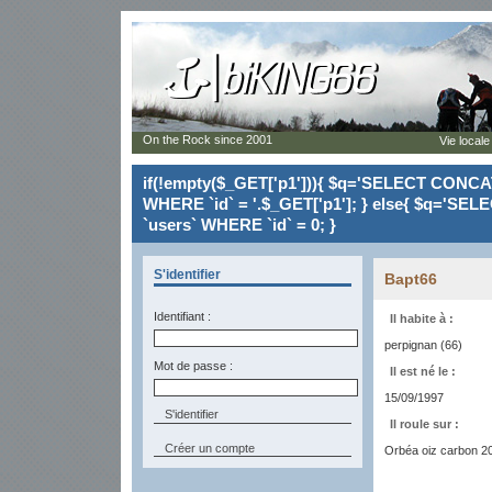
On the Rock since 2001
Vie locale
if(!empty($_GET['p1'])){ $q='SELECT CONCAT(`
WHERE `id` = '.$_GET['p1']; } else{ $q='SELE
`users` WHERE `id` = 0; }
S'identifier
Bapt66
Identifiant :
Il habite à :
perpignan (66)
Mot de passe :
Il est né le :
15/09/1997
Il roule sur :
Créer un compte
Orbéa oiz carbon 20