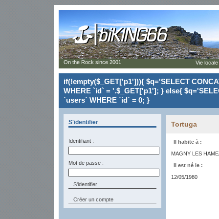
On the Rock since 2001
Vie locale
if(!empty($_GET['p1'])){ $q='SELECT CONCAT(`
WHERE `id` = '.$_GET['p1']; } else{ $q='SELE
`users` WHERE `id` = 0; }
S'identifier
Tortuga
Identifiant :
Il habite à :
MAGNY LES HAMEA
Mot de passe :
Il est né le :
12/05/1980
Créer un compte