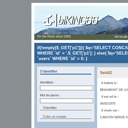
On the Rock since 2001
Vie locale
if(!empty($_GET['p1'])){ $q='SELECT CONCAT(`
WHERE `id` = '.$_GET['p1']; } else{ $q='SELE
`users` WHERE `id` = 0; }
S'identifier
Seb82
Identifiant :
Il habite à :
BEAUMONT DE LO
Mot de passe :
Il est né le :
06/02/1970
Il roule sur :
Créer un compte
CANYON NERVE X