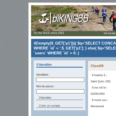
On the Rock since 2001
Vie locale
if(!empty($_GET['p1'])){ $q='SELECT CONCAT(`
WHERE `id` = '.$_GET['p1']; } else{ $q='SELE
`users` WHERE `id` = 0; }
S'identifier
Clem09
Identifiant :
Il habite à :
Saint Quirc (09)
Mot de passe :
Il est né le :
02/09/1993
Il roule sur :
Créer un compte
Morewood