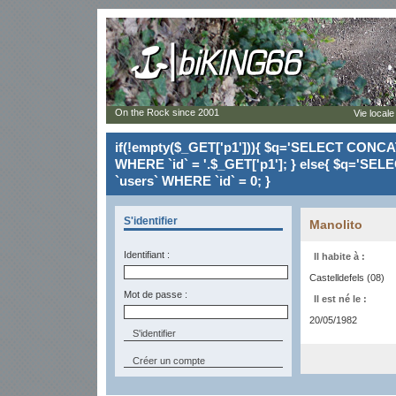
On the Rock since 2001
Vie locale
if(!empty($_GET['p1'])){ $q='SELECT CONCAT(`
WHERE `id` = '.$_GET['p1']; } else{ $q='SELE
`users` WHERE `id` = 0; }
S'identifier
Manolito
Identifiant :
Il habite à :
Castelldefels (08)
Mot de passe :
Il est né le :
20/05/1982
Créer un compte