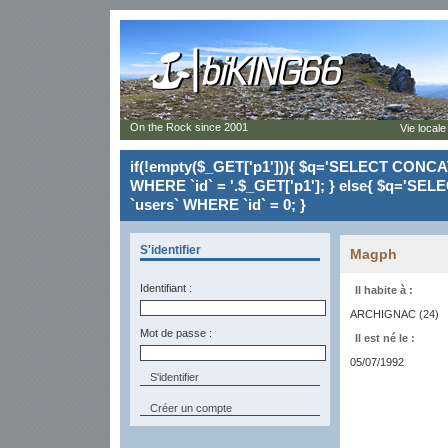
On the Rock since 2001
Vie locale
if(!empty($_GET['p1'])){ $q='SELECT CONCAT(`
WHERE `id` = '.$_GET['p1']; } else{ $q='SELE
`users` WHERE `id` = 0; }
S'identifier
Magph
Identifiant :
Il habite à :
ARCHIGNAC (24)
Mot de passe :
Il est né le :
05/07/1992
Créer un compte