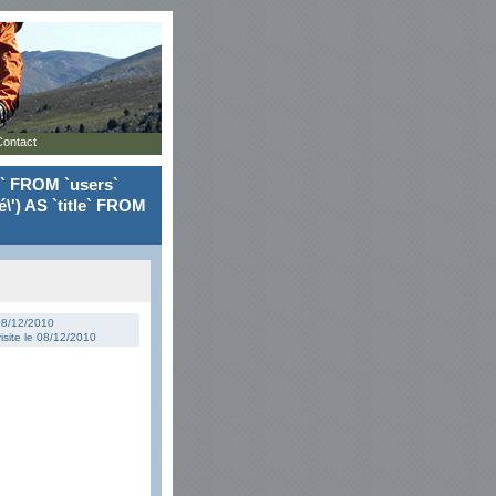
Contact
le` FROM `users`
\') AS `title` FROM
 08/12/2010
isite le 08/12/2010