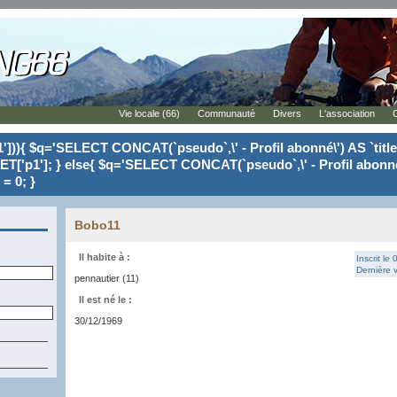
Vie locale (66)
Communauté
Divers
L'association
'])){ $q='SELECT CONCAT(`pseudo`,\' - Profil abonné\') AS `tit
ET['p1']; } else{ $q='SELECT CONCAT(`pseudo`,\' - Profil abonné
= 0; }
Bobo11
Il habite à :
Inscrit le
Dernière v
pennautier (11)
Il est né le :
30/12/1969