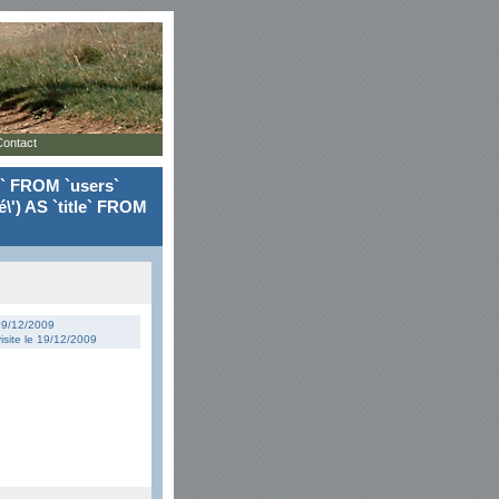
Contact
le` FROM `users`
\') AS `title` FROM
 19/12/2009
isite le 19/12/2009