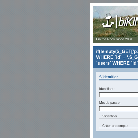
On the Rock since 2001
if(!empty($_GET['p1
WHERE `id` = '.$_G
`users` WHERE `id` 
S'identifier
Identifiant :
Mot de passe :
Créer un compte