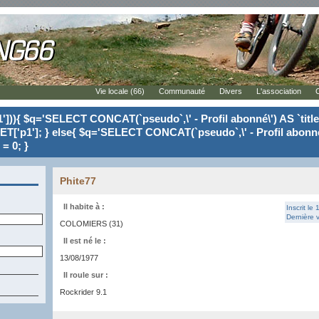
Vie locale (66)
Communauté
Divers
L'association
'])){ $q='SELECT CONCAT(`pseudo`,\' - Profil abonné\') AS `tit
ET['p1']; } else{ $q='SELECT CONCAT(`pseudo`,\' - Profil abonné
= 0; }
Phite77
Il habite à :
Inscrit le
Dernière v
COLOMIERS (31)
Il est né le :
13/08/1977
Il roule sur :
Rockrider 9.1