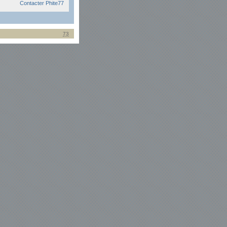
Contacter Phite77
73