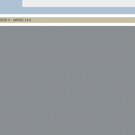
2026 © - biKING v4.0