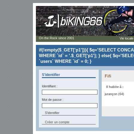
On the Rock since 2001
Vie locale
if(!empty($_GET['p1'])){ $q='SELECT CONCAT(`
WHERE `id` = '.$_GET['p1']; } else{ $q='SELE
`users` WHERE `id` = 0; }
S'identifier
Fifi
Identifiant :
Il habite à :
jurançon (64)
Mot de passe :
Créer un compte