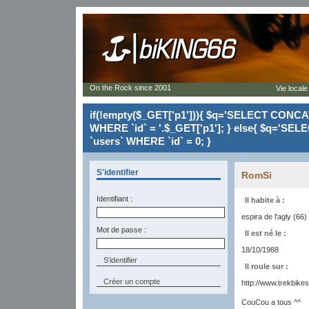
On the Rock since 2001
Vie locale
if(!empty($_GET['p1'])){ $q='SELECT CONCAT(`
WHERE `id` = '.$_GET['p1']; } else{ $q='SELE
`users` WHERE `id` = 0; }
S'identifier
RomSi
Identifiant :
Il habite à :
espira de l'agly (66)
Mot de passe :
Il est né le :
18/10/1988
Il roule sur :
Créer un compte
http://www.trekbikes
CouCou a tous ^^