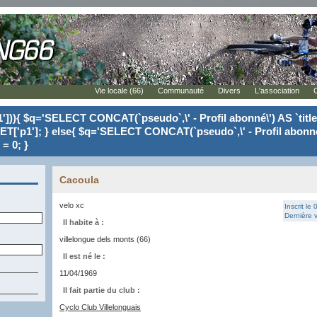
Vie locale (66)
Communauté
Divers
L'association
'])){ $q='SELECT CONCAT(`pseudo`,\' - Profil abonné\') AS `tit
ET['p1']; } else{ $q='SELECT CONCAT(`pseudo`,\' - Profil abonné
= 0; }
Cacoula
velo xc
Inscrit le
Dernière v
Il habite à :
villelongue dels monts (66)
Il est né le :
11/04/1969
Il fait partie du club :
Cyclo Club Villelonguais