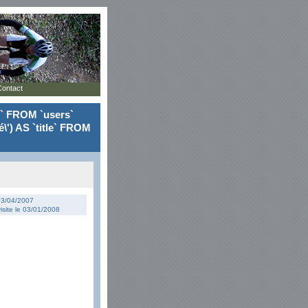
Contact
le` FROM `users`
\') AS `title` FROM
 03/04/2007
isite le 03/01/2008