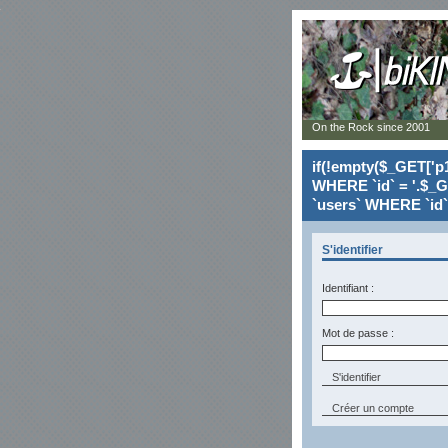
On the Rock since 2001
if(!empty($_GET['p1
WHERE `id` = '.$_G
`users` WHERE `id` 
S'identifier
Identifiant :
Mot de passe :
Créer un compte