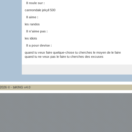
Il roule sur :
cannondale jekyll 500
Il aime :
les randos
Il n'aime pas :
les idiots
Il a pour devise :
quand tu veux faire quelque-chose tu cherches le moyen de le faire
quand tu ne veux pas le faire tu cherches des excuses
2026 © - biKING v4.0