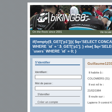
On the Rock since 2001
Vie locale
if(!empty($_GET['p1'])){ $q='SELECT CONCAT(`
WHERE `id` = '.$_GET['p1']; } else{ $q='SELE
`users` WHERE `id` = 0; }
S'identifier
Guillaume123
Identifiant :
Il habite à :
COLOMIERS (31)
Mot de passe :
Il est né le :
21/02/1984
Il roule sur :
Créer un compte
Lapierre X-control 