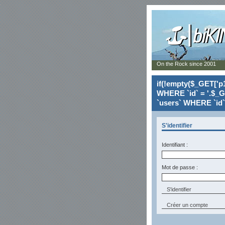
On the Rock since 2001
if(!empty($_GET['p1
WHERE `id` = '.$_G
`users` WHERE `id` 
S'identifier
Identifiant :
Mot de passe :
Créer un compte