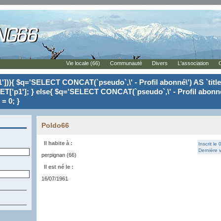
Vie locale (66)
Communauté
Divers
L'association
'])){ $q='SELECT CONCAT(`pseudo`,\' - Profil abonné\') AS `tit
ET['p1']; } else{ $q='SELECT CONCAT(`pseudo`,\' - Profil abonné
= 0; }
Poldo66
Il habite à :
Inscrit le
Dernière v
perpignan (66)
Il est né le :
16/07/1961