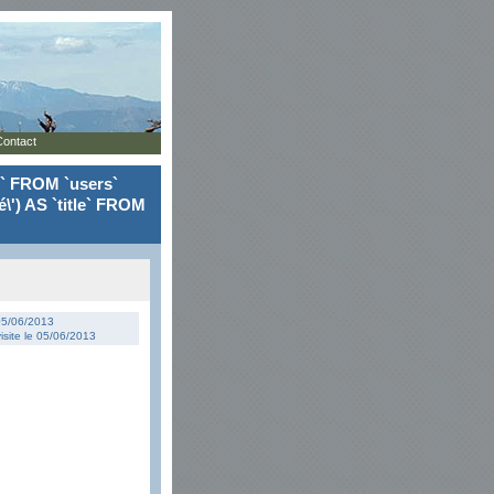
Contact
le` FROM `users`
\') AS `title` FROM
 05/06/2013
isite le 05/06/2013