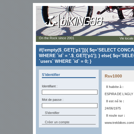
On the Rock since 2001
Vie locale
if(!empty($_GET['p1'])){ $q='SELECT CONCAT(`
WHERE `id` = '.$_GET['p1']; } else{ $q='SELE
`users` WHERE `id` = 0; }
S'identifier
Rsv1000
Identifiant :
Il habite à :
ESPIRA DE L'AGLY 
Mot de passe :
Il est né le :
24/06/1975
Il roule sur :
Créer un compte
www.trekbikes.com/f