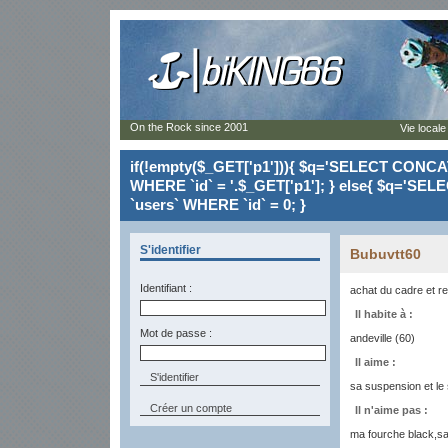
On the Rock since 2001
Vie locale
if(!empty($_GET['p1'])){ $q='SELECT CONCAT(`
WHERE `id` = '.$_GET['p1']; } else{ $q='SELE
`users` WHERE `id` = 0; }
S'identifier
Bubuvtt60
Identifiant :
achat du cadre et 
Il habite à :
Mot de passe :
andeville (60)
Il aime :
sa suspension et le 
Créer un compte
Il n'aime pas :
ma fourche black,sa 